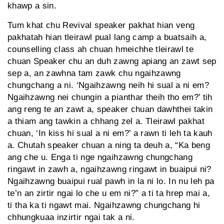
khawp a sin.
Tum khat chu Revival speaker pakhat hian veng
pakhatah hian tleirawl pual lang camp a buatsaih a,
counselling class ah chuan hmeichhe tleirawl te
chuan Speaker chu an duh zawng apiang an zawt sep
sep a, an zawhna tam zawk chu ngaihzawng
chungchang a ni. ‘Ngaihzawng neih hi sual a ni em?
Ngaihzawng nei chungin a pianthar theih tho em?’ tih
ang reng te an zawt a, speaker chuan dawhthei takin
a thiam ang tawkin a chhang zel a. Tleirawl pakhat
chuan, ‘In kiss hi sual a ni em?’ a rawn ti leh ta kauh
a. Chutah speaker chuan a ning ta deuh a, “Ka beng
ang che u. Enga ti nge ngaihzawng chungchang
ringawt in zawh a, ngaihzawng ringawt in buaipui ni?
Ngaihzawng buaipui rual pawh in la ni lo. In nu leh pa
te’n an zirtir ngai lo che u em ni?” a ti ta hrep mai a,
ti tha ka ti ngawt mai. Ngaihzawng chungchang hi
chhungkuaa inzirtir ngai tak a ni.