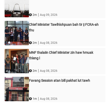
|
2m
Aug 09, 2026
Chief Minister Tawlhlohpuan bah tir || FCRA-ah
thu
|
2m
Aug 08, 2026
MNF thalaiin Chief Minister zin haw hmuak
thleng l
|
2m
Aug 08, 2026
Favang Session atan bill pakhat lut tawh
|
1m
Aug 08, 2026