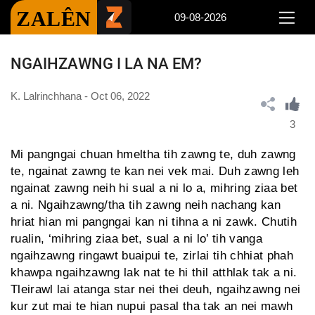
ZALÊN
09-08-2026
NGAIHZAWNG I LA NA EM?
K. Lalrinchhana - Oct 06, 2022
3
Mi pangngai chuan hmeltha tih zawng te, duh zawng
te, ngainat zawng te kan nei vek mai. Duh zawng leh
ngainat zawng neih hi sual a ni lo a, mihring ziaa bet
a ni. Ngaihzawng/tha tih zawng neih nachang kan
hriat hian mi pangngai kan ni tihna a ni zawk. Chutih
rualin, ‘mihring ziaa bet, sual a ni lo’ tih vanga
ngaihzawng ringawt buaipui te, zirlai tih chhiat phah
khawpa ngaihzawng lak nat te hi thil atthlak tak a ni.
Tleirawl lai atanga star nei thei deuh, ngaihzawng nei
kur zut mai te hian nupui pasal tha tak an nei mawh