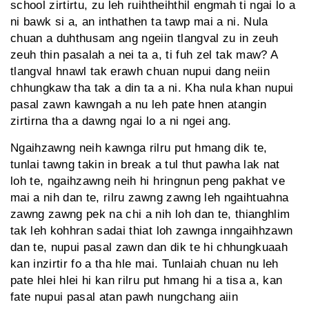
school zirtirtu, zu leh ruihtheihthil engmah ti ngai lo a
ni bawk si a, an inthathen ta tawp mai a ni. Nula
chuan a duhthusam ang ngeiin tlangval zu in zeuh
zeuh thin pasalah a nei ta a, ti fuh zel tak maw? A
tlangval hnawl tak erawh chuan nupui dang neiin
chhungkaw tha tak a din ta a ni. Kha nula khan nupui
pasal zawn kawngah a nu leh pate hnen atangin
zirtirna tha a dawng ngai lo a ni ngei ang.
Ngaihzawng neih kawnga rilru put hmang dik te,
tunlai tawng takin in break a tul thut pawha lak nat
loh te, ngaihzawng neih hi hringnun peng pakhat ve
mai a nih dan te, rilru zawng zawng leh ngaihtuahna
zawng zawng pek na chi a nih loh dan te, thianghlim
tak leh kohhran sadai thiat loh zawnga inngaihhzawn
dan te, nupui pasal zawn dan dik te hi chhungkuaah
kan inzirtir fo a tha hle mai. Tunlaiah chuan nu leh
pate hlei hlei hi kan rilru put hmang hi a tisa a, kan
fate nupui pasal atan pawh nungchang aiin