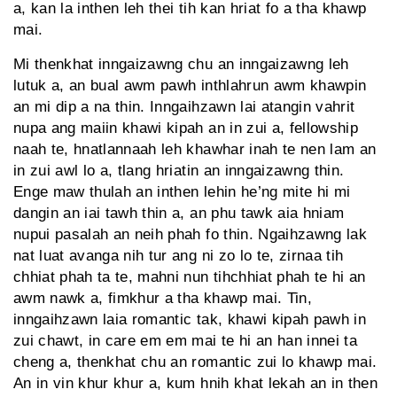
a, kan la inthen leh thei tih kan hriat fo a tha khawp
mai.
Mi thenkhat inngaizawng chu an inngaizawng leh
lutuk a, an bual awm pawh inthlahrun awm khawpin
an mi dip a na thin. Inngaihzawn lai atangin vahrit
nupa ang maiin khawi kipah an in zui a, fellowship
naah te, hnatlannaah leh khawhar inah te nen lam an
in zui awl lo a, tlang hriatin an inngaizawng thin.
Enge maw thulah an inthen lehin he’ng mite hi mi
dangin an iai tawh thin a, an phu tawk aia hniam
nupui pasalah an neih phah fo thin. Ngaihzawng lak
nat luat avanga nih tur ang ni zo lo te, zirnaa tih
chhiat phah ta te, mahni nun tihchhiat phah te hi an
awm nawk a, fimkhur a tha khawp mai. Tin,
inngaihzawn laia romantic tak, khawi kipah pawh in
zui chawt, in care em em mai te hi an han innei ta
cheng a, thenkhat chu an romantic zui lo khawp mai.
An in vin khur khur a, kum hnih khat lekah an in then