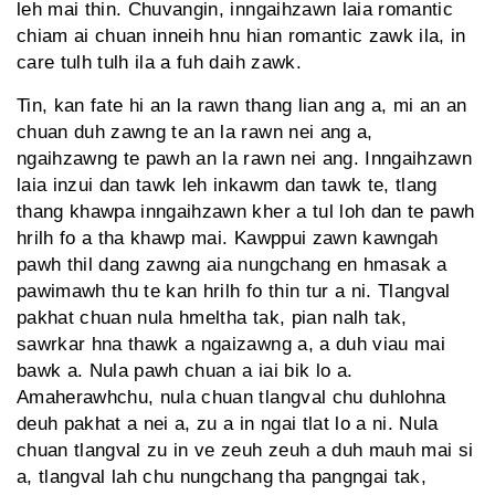
leh mai thin. Chuvangin, inngaihzawn laia romantic
chiam ai chuan inneih hnu hian romantic zawk ila, in
care tulh tulh ila a fuh daih zawk.
Tin, kan fate hi an la rawn thang lian ang a, mi an an
chuan duh zawng te an la rawn nei ang a,
ngaihzawng te pawh an la rawn nei ang. Inngaihzawn
laia inzui dan tawk leh inkawm dan tawk te, tlang
thang khawpa inngaihzawn kher a tul loh dan te pawh
hrilh fo a tha khawp mai. Kawppui zawn kawngah
pawh thil dang zawng aia nungchang en hmasak a
pawimawh thu te kan hrilh fo thin tur a ni. Tlangval
pakhat chuan nula hmeltha tak, pian nalh tak,
sawrkar hna thawk a ngaizawng a, a duh viau mai
bawk a. Nula pawh chuan a iai bik lo a.
Amaherawhchu, nula chuan tlangval chu duhlohna
deuh pakhat a nei a, zu a in ngai tlat lo a ni. Nula
chuan tlangval zu in ve zeuh zeuh a duh mauh mai si
a, tlangval lah chu nungchang tha pangngai tak,