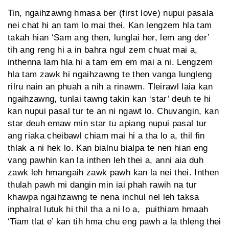
Tin, ngaihzawng hmasa ber (first love) nupui pasala
nei chat hi an tam lo mai thei. Kan lengzem hla tam
takah hian ‘Sam ang then, lunglai her, lem ang der’
tih ang reng hi a in bahra ngul zem chuat mai a,
inthenna lam hla hi a tam em em mai a ni. Lengzem
hla tam zawk hi ngaihzawng te then vanga lungleng
rilru nain an phuah a nih a rinawm. Tleirawl laia kan
ngaihzawng, tunlai tawng takin kan ‘star’ deuh te hi
kan nupui pasal tur te an ni ngawt lo. Chuvangin, kan
star deuh emaw min star tu apiang nupui pasal tur
ang riaka cheibawl chiam mai hi a tha lo a, thil fin
thlak a ni hek lo. Kan bialnu bialpa te nen hian eng
vang pawhin kan la inthen leh thei a, anni aia duh
zawk leh hmangaih zawk pawh kan la nei thei. Inthen
thulah pawh mi dangin min iai phah rawih na tur
khawpa ngaihzawng te nena inchul nel leh taksa
inphalral lutuk hi thil tha a ni lo a, puithiam hmaah
‘Tiam tlat e’ kan tih hma chu eng pawh a la thleng thei