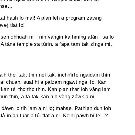
Mahse…
kal hauh lo mai! A plan leh a program zawng
e) tlat lo!
sen chhuah mi i nih vàngin ka hming atán i sa lo
3) A tána temple sa tùrin, a fapa tam tak zínga mi,
h thei tak, thin nel tak, inchhîrte ngaidam thìn
rual chuan, sual hi a palzam ngawt ngai lo. Kan
kan tél tho tho thìn. Kan pian thar loh vàng lam
unun thin, a fa tak kan nih vàng zâwk a ni.
dáwn lo tih lam a ni lo; mahse, Pathian duh loh
â-in an tuar a tûl tlat a ni. Keini pawh hi le…?