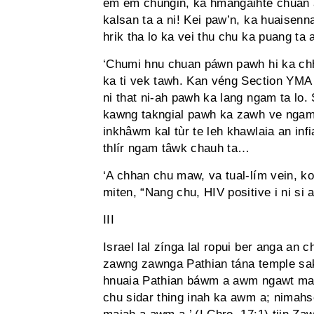
êm êm chungin, ka hmangaihte chuan a
kalsan ta a ni! Kei paw’n, ka huaise
hrik tha lo ka vei thu chu ka puang ta a
‘Chumi hnu chuan páwn pawh hi ka ch
ka ti vek tawh. Kan véng Section YMA hr
ni that ni-ah pawh ka lang ngam ta lo. S
kawng takngial pawh ka zawh ve ngam ta
inkhâwm kal tùr te leh khawlaia an infi
thlír ngam tâwk chauh ta…
‘A chhan chu maw, va tual-lím vein, ko
miten, “Nang chu, HIV positive i ni si a!
III
Israel lal zínga lal ropui ber anga an c
zawng zawnga Pathian tána temple sak
hnuaia Pathian báwm a awm ngawt mai 
chu sidar thing inah ka awm a; nimahs