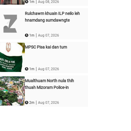
|
1m
Aug 08, 2026
Rulchawm khuain ILP neilo leh
hnamdang sumdawngte
|
1m
Aug 07, 2026
MPSC Pisa kai dan tum
|
1m
Aug 07, 2026
Mualthuam North nula thih
thuah Mizoram Police-in
|
2m
Aug 07, 2026