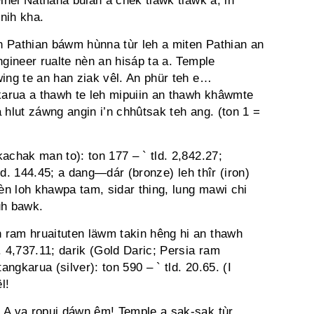
wlnei Nathana bulah a chek tlawk tlawk a; in
nih kha.
n Pathian báwm hùnna tùr leh a miten Pathian an
ngineer rualte nèn an hisáp ta a. Temple
wing te an han ziak vêl. An phür teh e…
arua a thawh te leh mipuiin an thawh khâwmte
 hlut záwng angin i’n chhûtsak teh ang. (ton 1 =
achak man to): ton 177 – ` tld. 2,842.27;
tld. 144.45; a dang—dár (bronze) leh thîr (iron)
n loh khawpa tam, sidar thing, lung mawi chi
uh bawk.
 ram hruaituten läwm takin hêng hi an thawh
. 4,737.11; darik (Gold Daric; Persia ram
ngkarua (silver): ton 590 – ` tld. 20.65. (I
l!
 A va ropui dáwn êm! Temple a sak-sak tùr