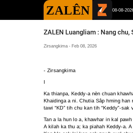
ZALÊN
08-08-202
ZALEN Luangliam : Nang chu, Sh
Zirsangkima - Feb 08, 2026
- Zirsangkima
I
Ka thianpa, Keddy-a nèn chuan khawha
Khaidinga a ni. Chutia Sâp hming han n
tawi “KD” tih chu kan tih “Keddy”-sak 
Tan a la hun lo a, khawhar in kal pawh
A kilah ka thu a; ka piahah Keddy-a. A