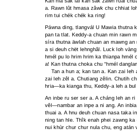
Kan hla sak lai kan sak zawh rual chu
a. Rawn lût hmasa zâwk chu chhiat loh
rim tui chék chék ka ring!
Páwna ding, tlangvál U Mawia thutna 
pan ta tlat. Keddy-a chuan min rawn 
síra thutna äwlah chuan an mawng an
a si deuh chët lehnghâl. Luck loh vàng
hmél pu lo hrim hrim ka thianpa hmél c
a! Kan thutna choka chu “hmél dangla
Tan a hun a; kan tan a. Kan zai leh a
zai leh zêl a. Chutiang zêlin. Chutih 
hria—ka kianga thu, Keddy-a leh a bul
An inbe ru ser ser a. A cháng leh an ri
vêl—nambar an inpe a ni ang. An inbiak 
thuai a. A hnu deuh chuan nasa taka i
ning tan hle. Thîk enah phei zawng ka
nui khùr chur chur nula chu, eng atán v