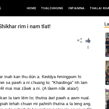
6
(CURRENT)
HOME
TUALCHHUNG
INFIAMNA
THALAI KH
La
ikhar rim i nam tlat!
0
r inah kan thu dùn a. Keddya hmingpum hi
ei sa pawh a ni chuang lo; “Khaidinga” tih lam
vêl mai mai zâwk a ni. (A làwm nâk alaia!)
 kan la tam lëm lo; thutna äwl pawh a awm nual.
 piah lehah chuan mi pahnih thutna a la leng ang.