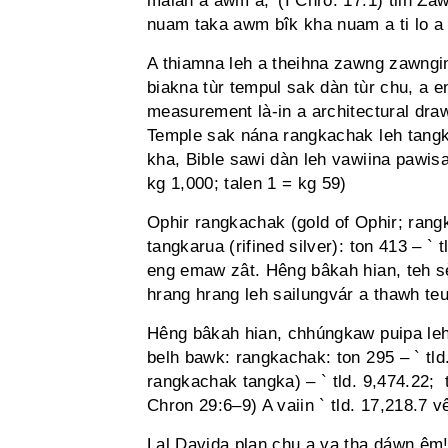
maiah a awm a,’ (I Chro. 17:1) tiin Za
nuam taka awm bîk kha nuam a ti lo a 
A thiamna leh a theihna zawng zawngi
biakna tùr tempul sak dàn tùr chu, a e
measurement là-in a architectural dra
Temple sak nána rangkachak leh tangk
kha, Bible sawi dàn leh vawiina pawisa
kg 1,000; talen 1 = kg 59)
Ophir rangkachak (gold of Ophir; rangk
tangkarua (rifined silver): ton 413 – ` 
eng emaw zât. Hêng bâkah hian, teh sè
hrang hrang leh sailungvár a thawh te
Hêng bâkah hian, chhúngkaw puipa leh
belh bawk: rangkachak: ton 295 – ` tld
rangkachak tangka) – ` tld. 9,474.22; ta
Chron 29:6–9) A vaiin ` tld. 17,218.7 vê
Lal Davida plan chu a va tha dáwn êm!