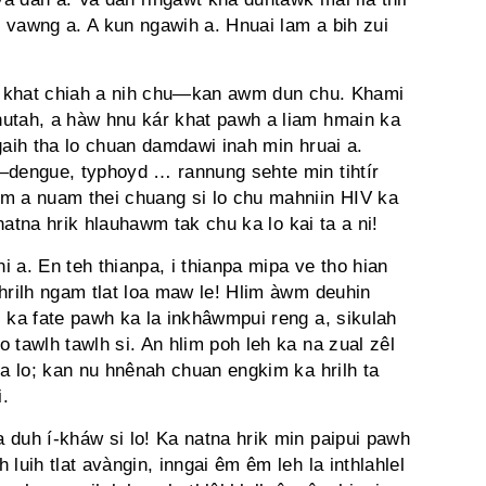
ng vawng a. A kun ngawih a. Hnuai lam a bih zui
wi khat chiah a nih chu—kan awm dun chu. Khami
hutah, a hàw hnu kár khat pawh a liam hmain ka
gaih tha lo chuan damdawi inah min hruai a.
—dengue, typhoyd … rannung sehte min tihtír
wm a nuam thei chuang si lo chu mahniin HIV ka
 natna hrik hlauhawm tak chu ka lo kai ta a ni!
ni a. En teh thianpa, i thianpa mipa ve tho hian
 hrilh ngam tlat loa maw le! Hlim àwm deuhin
; ka fate pawh ka la inkhâwmpui reng a, sikulah
 tawlh tawlh si. An hlim poh leh ka na zual zêl
ta lo; kan nu hnênah chuan engkim ka hrilh ta
i.
 duh í-kháw si lo! Ka natna hrik min paipui pawh
luih tlat avàngin, inngai êm êm leh la inthlahlel