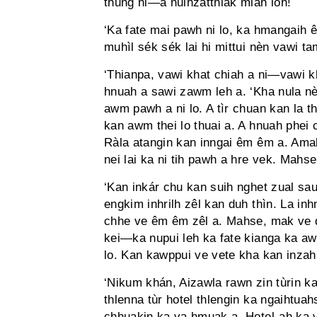
thung ni—a nuihzatthlâk miah loh!
‘Ka fate mai pawh ni lo, ka hmangaih 
muhìl sék sék lai hi mittui nèn vawi tam 
‘Thianpa, vawi khat chiah a ni—vawi kha
hnuah a sawi zawm leh a. ‘Kha nula n
awm pawh a ni lo. A tìr chuan kan la thu
kan awm thei lo thuai a. A hnuah phei 
Ràla atangin kan inngai êm êm a. Amah
nei lai ka ni tih pawh a hre vek. Mahse,
‘Kan inkár chu kan suih nghet zual sauh
engkim inhrilh zêl kan duh thìn. La in
chhe ve êm êm zêl a. Mahse, mak ve d
kei—ka nupui leh ka fate kianga ka a
lo. Kan kawppui ve vete kha kan inzahs
‘Nikum khán, Aizawla rawn zin tùrin ka
thlenna tùr hotel thlengin ka ngaihtuah
chhuakin ka va hmuak a. Hotel-ah ka v