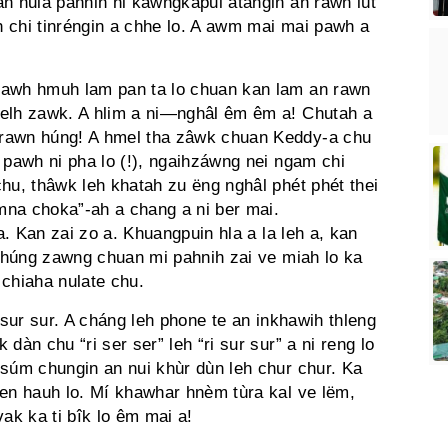
an nula pahnih hi kawngkapui atangin an rawn lût
 chi tinréngin a chhe lo. A awm mai mai pawh a
kawh hmuh lam pan ta lo chuan kan lam an rawn
melh zawk. A hlim a ni—nghâl êm êm a! Chutah a
 rawn húng! A hmel tha zâwk chuan Keddy-a chu
 pawh ni pha lo (!), ngaihzáwng nei ngam chi
hu, thâwk leh khatah zu ëng nghâl phét phét thei
mna choka”-ah a chang a ni ber mai.
. Kan zai zo a. Khuangpuin hla a la leh a, kan
chhúng zawng chuan mi pahnih zai ve miah lo ka
 chiaha nulate chu.
 sur sur. A cháng leh phone te an inkhawih thleng
dàn chu “ri ser ser” leh “ri sur sur” a ni reng lo
nsúm chungin an nui khùr dùn leh chur chur. Ka
 en hauh lo. Mí khawhar hnèm tùra kal ve lëm,
ak ka ti bîk lo êm mai a!