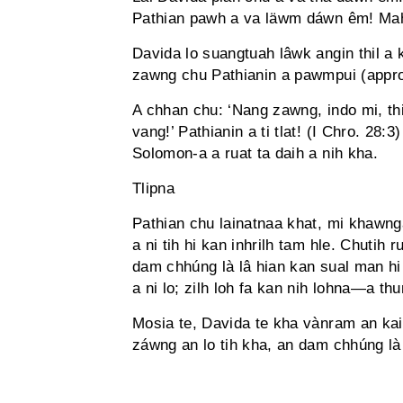
Pathian pawh a va läwm dáwn êm! 
Davida lo suangtuah lâwk angin thil a 
zawng chu Pathianin a pawmpui (approv
A chhan chu: ‘Nang zawng, indo mi, thi
vang!’ Pathianin a ti tlat! (I Chro. 28:
Solomon-a a ruat ta daih a nih kha.
Tlipna
Pathian chu lainatnaa khat, mi khawngai
a ni tih hi kan inhrilh tam hle. Chutih 
dam chhúng là lâ hian kan sual man hi 
a ni lo; zilh loh fa kan nih lohna—a th
Mosia te, Davida te kha vànram an kai 
záwng an lo tih kha, an dam chhúng là l