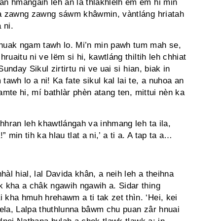
n hmangaih leh an la thlâkhlelh êm êm hi min
nna zawng zawng sáwm khâwmin, vàntláng hriatah
 ni.
huak ngam tawh lo. Mi’n min pawh tum mah se,
uaitu ni ve lëm si hi, kawtláng thiltih leh chhiat
unday Sikul zirtirtu ni ve uai si hian, biak in
wh lo a ni! Ka fate sikul kal lai te, a nuhoa an
amte hi, mí bathlàr phèn atang ten, mittui nèn ka
hhran leh khawtlángah va inhmang leh ta ila,
” min tih ka hlau tlat a ni,’ a ti a. A tap ta a…
hhàl hial, lal Davida khân, a neih leh a theihna
 kha a châk ngawih ngawih a. Sidar thing
kha hmuh hrehawm a ti tak zet thìn. ‘Hei, kei
ela, Lalpa thu­thlunna bâwm chu puan zâr hnuai