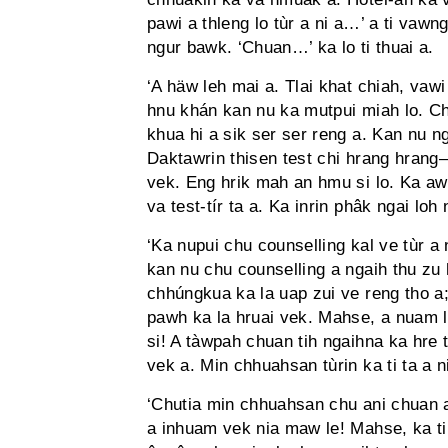
pawi a thleng lo tùr a ni a…’ a ti vaw
ngur bawk. ‘Chuan…’ ka lo ti thuai a.
‘A häw leh mai a. Tlai khat chiah, va
hnu khán kan nu ka mutpui miah lo. C
khua hi a sik ser ser reng a. Kan nu n
Daktawrin thisen test chi hrang hrang
vek. Eng hrik mah an hmu si lo. Ka a
va test-tír ta a. Ka inrin phâk ngai loh
‘Ka nupui chu counselling kal ve tùr a 
kan nu chu counselling a ngaih thu zu
chhúngkua ka la uap zui ve reng tho a
pawh ka la hruai vek. Mahse, a nuam lo
si! A tàwpah chuan tih ngaihna ka hre 
vek a. Min chhuahsan tùrin ka ti ta a n
‘Chutia min chhuahsan chu ani chuan a
a inhuam vek nia maw le! Mahse, ka tih 