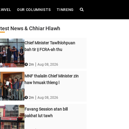
AWVEL
OUR COLUMNISTS
TINRENG
test News & Chhiar Hlawh
Chief Minister Tawlhlohpuan
bah tir || FCRA-ah thu
|
2m
Aug 08, 2026
MNF thalaiin Chief Minister zin
haw hmuak thleng l
|
2m
Aug 08, 2026
Favang Session atan bill
pakhat lut tawh