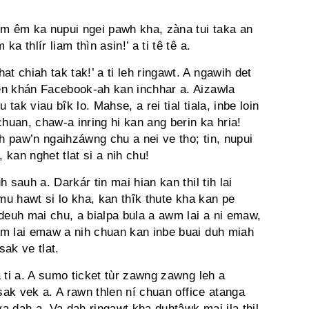
êm êm ka nupui ngei pawh kha, zàna tui taka an
ka thlír liam thìn asin!’ a ti tê tê a.
t chiah tak tak!’ a ti leh ringawt. A ngawih det
èn khán Facebook-ah kan inchhar a. Aizawla
 tak viau bîk lo. Mahse, a rei tial tiala, inbe loin
chuan, chaw-a inring hi kan ang berin ka hria!
 paw’n ngaihzáwng chu a nei ve tho; tin, nupui
 kan nghet tlat si a nih chu!
 sauh a. Darkár tin mai hian kan thil tih lai
hmu hawt si lo kha, kan thîk thute kha kan pe
euh mai chu, a bialpa bula a awm lai a ni emaw,
wm lai emaw a nih chuan kan inbe buai duh miah
ak ve tlat.
 ti a. A sumo ticket tùr zawng zawng leh a
sak vek a. A rawn thlen ní chuan office atanga
a dah a. Va dah ringawt kha duhtâwk mai ila thil