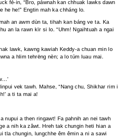
 luck fé-in, “Bro, páwnah kan chhuak lawks dawn
e he he!” Engtin mah ka chháng lo.
mah an awm dùn ta, tihah kan báng ve ta. Ka
hu an la rawn kïr si lo. “Uhm! Ngaihtuah a ngai
hhak lawk, kawng kawiah Keddy-a chuan min lo
wna a hlim tehrëng nèn; a lo túm luau mai.
aw…’
inpui vek tawh. Mahse, “Nang chu, Shikhar rim i
’ a ti ta mai a!
a nupui a then ringawt! Fa pahnih an nei tawh
ge a nih ka zâwt. Hreh tak chungin heti hian a
tui tla chungin, lungchhe êm êmin a ni a sawi