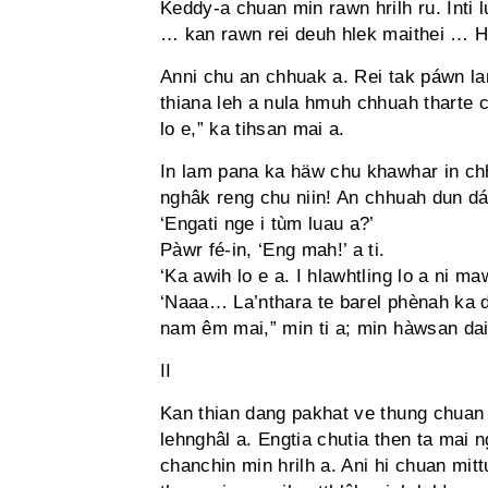
Keddy-a chuan min rawn hrilh ru. Inti
… kan rawn rei deuh hlek maithei … H
Anni chu an chhuak a. Rei tak páwn la
thiana leh a nula hmuh chhuah tharte c
lo e,” ka tihsan mai a.
In lam pana ka häw chu khawhar in c
nghâk reng chu niin! An chhuah dun dá
‘Engati nge i tùm luau a?’
Pàwr fé-in, ‘Eng mah!’ a ti.
‘Ka awih lo e a. I hlawhtling lo a ni m
‘Naaa… La’nthara te barel phènah ka d
nam êm mai,” min ti a; min hàwsan daih!
II
Kan thian dang pakhat ve thung chuan 
lehnghâl a. Engtia chutia then ta mai n
chanchin min hrilh a. Ani hi chuan mit