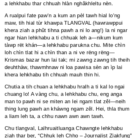
a lehkhabu thar chhuah hlàn nghâkhleltu nèn.
A rualpui fate paw’n a kum an pèl tawh hial lo’ng
maw, tih hial tùr khawpa TLANGVAL (hawrawppui
khera ziah a phût tihna pawh a ni lo ang!) la ni ngar
ngar hian lehkhabu a ti chhuak leh a—nikum kum
tàwp rët khán—a lehkhabu parukna chu. Mite chìn
loh chìn tlat hi a chìn than a ni ve rëng rëng—
Krismas bazar hun lai tak; mi zawng zawng tih theih
deuhthàw, thawmhnaw ni loa pawisa sèn an ìp lai
khera lehkhabu tih chhuah mauh thin hi.
Chutia a tih chuan a lehkhabu hralh a ti kal lo ngai
chuang lo! A vàng chu, a lehkhabu chu, eng anga
man to pawh ni se miten an lei ngam tlat zêl—neih
thing lung pawh an kháwng ngam zêl. Hei, thla thum
a liam leh ta, a chhu nawn awn awn tawh.
Chu tlangval, Lalhruaitluanga Chawngte lehkhabu
ziah thar ber, “Chhuk leh Chho – Journalist Ziakfung”