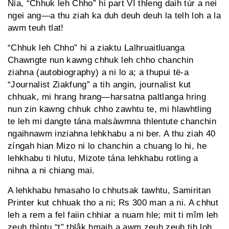
Nia, “Chhuk leh Chho” hi part VI thleng daih tùr a nei
ngei ang—a thu ziah ka duh deuh deuh la telh loh a la
awm teuh tlat!
“Chhuk leh Chho” hi a ziaktu Lalhruaitluanga
Chawngte nun kawng chhuk leh chho chanchin
ziahna (autobiography) a ni lo a; a thupui të-a
“Journalist Ziakfung” a tih angin, journalist kut
chhuak, mi hrang hrang—harsatna paltlanga hring
nun zin kawng chhuk chho zawhtu te, mi hlawhtling
te leh mi dangte tána malsàwmna thlentute chanchin
ngaihnawm inziah­na lehkhabu a ni ber. A thu ziah 40
zíngah hian Mizo ni lo chanchin a chuang lo hi, he
lehkhabu ti hlutu, Mizote tána lehkhabu rotling a
nihna a ni chiang mai.
A lehkhabu hmasaho lo chhutsak tawhtu, Samiritan
Printer kut chhuak tho a ni; Rs 300 man a ni. A chhut
leh a rem a fel faiin chhiar a nuam hle; mit ti mîm leh
zeuh thìntu “t” thlâk hmaih a awm zeuh zeuh tih loh