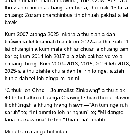
a dah chinah chuan a thawhna, The Aizawl Post-a a
thu ziahin hmun a chang tam ber a, thu ziak 15 lai a
chuang; Zozam chanchinbua tih chhuah pakhat a tel
bawk.
Kum 2007 atanga 2025 inkára a thu ziah a dah
khâwmna lehkhabuah hian kum 2022-a a thu ziah 11
lai chuangin a kum mala chhiar chuan a chuang tam
ber a; kum 2014 leh 2017-a a ziah pakhat ve ve a
chuang thung. Kum 2009–2013, 2015, 2016 leh 2018,
2025-a a thu ziahte chu a dah tel rih lo nge, a ziah
hun a dah tel loh zínga mi an ni.
“Chhuk leh Chho – Journalist Zinkawng”-a thu ziak
40 te hi Lalhruaitluanga Chawngte hian thupui hläwm
li chhúngah a khung hrang hlawm—“An tum nge ruh
saruh” te; “Infiammite leh hringnun” te; “Mi dangte
tana malsawmna” te leh “Thian tha” tihahte.
Min chotu atanga bul intan