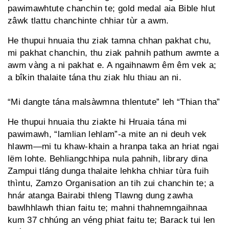
pawimawhtute chanchin te; gold medal aia Bible hlut
zâwk tlattu chanchinte chhiar tùr a awm.
He thupui hnuaia thu ziak tamna chhan pakhat chu,
mi pakhat chanchin, thu ziak pahnih pathum awmte a
awm vàng a ni pakhat e. A ngaihnawm êm êm vek a;
a bîkin thalaite tána thu ziak hlu thiau an ni.
“Mi dangte tána malsàwmna thlentute” leh “Thian tha”
He thupui hnuaia thu ziakte hi Hruaia tána mi
pawimawh, “lamlian lehlam”-a mite an ni deuh vek
hlawm—mi tu khaw-khain a hranpa taka an hriat ngai
lëm lohte. Behliangchhipa nula pahnih, library dina
Zampui tláng dunga thalaite lehkha chhiar tùra fuih
thìntu, Zamzo Organisation an tih zui chanchin te; a
hnár atanga Bairabi thleng Tlawng dung zawha
bawlhhlawh thian faitu te; mahni thahnemngaihnaa
kum 37 chhúng an véng phiat faitu te; Barack tui len