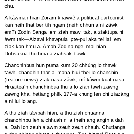
chu.
A káwmah hian Zoram khawvêla political cartoonist
kan neih that ber tih ngam (neih chhun a ni zâwk
em?) Zodin Sanga lem ziah mawi tak, a ziaktupa ni
àwm tak—Aizawl khawpuia ipte-pui aka tei lai lem
ziak kan hmu a. Amah Zodina ngei mai hian
Duhsakna thu hma a ziahsak bawk.
Chanchinbua hun puma kum 20 chhúng lo thawk
tawh, chanchin thar ai maha hlui thei lo chanchin
(feature news) ziak nasa zâwk, mî kàwm kual nasa,
Hruaitea’n chan­chinbua thu a lo ziah tawh zawng
zawng kha, hetiang phêk 177-a khung len chi ziazáng
a ni lul lo ang.
A thu ziah tàwpah hian, a thu ziah chuanna
chanchinbu leh a chhuah ni a theih ang angin a dah
a. Dah loh zeuh a awm zeuh zeuh chauh. Chutianga