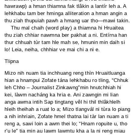
hawrawp) a hman thiamna fak tlâkin a lantír leh a. A
lehkhabu tam ber hminga alliteration a hman angin a
thu ziah thupuiah pawh a hmang uar tho—mawi takin.
Thu mal chaih (word play) a thiamna hi Hruaitea
thu ziah chhiar nawmna ber pakhat a ni. Entírna han
thur chhuah tùr tam hle mah se, hmunin min daih si
lo! Leia, neiha, chhhiar ve mai chi a ni e.
Tlipna
Mizo nih nuam tia inchhuang reng thìn Hruaitluanga
hian a hnampui Zofate tána lehkhabu ro tling, “Chhuk
leh Chho – Journalist Zinkawng”min hnutchhiah hi
kei, làwm nacháng ka hria e. Ani zawngin mi lian
anga awma intih Sap tingtang vêl hi thil thlâkhlelh
hleih theihah a ruat lo a; Mizo tlangvál ni tùra lo piang
a nih inhriain, Zofate hmel thatna lai tàr lan nuam a ti
reng a, sawi loin a awm thei lo; “Hnam ropuite u, tho
r'u le” tia min au lawm lawmtu kha a la ni reng miau