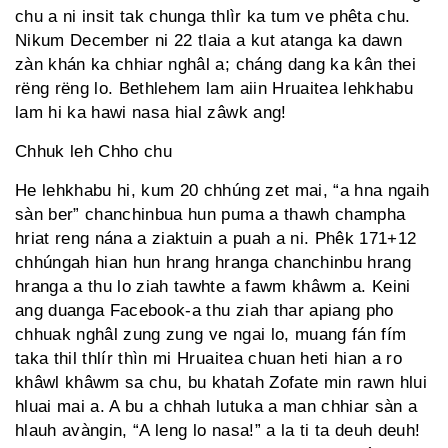
chu a ni insit tak chunga thlìr ka tum ve phêta chu.
Nikum December ni 22 tlaia a kut atanga ka dawn
zàn khán ka chhiar nghâl a; cháng dang ka kân thei
rëng rëng lo. Bethlehem lam aiin Hruaitea lehkhabu
lam hi ka hawi nasa hial zâwk ang!
Chhuk leh Chho chu
He lehkhabu hi, kum 20 chhúng zet mai, “a hna ngaih
sàn ber” chanchinbua hun puma a thawh champha
hriat reng nána a ziaktuin a puah a ni. Phêk 171+12
chhúngah hian hun hrang hranga chanchinbu hrang
hranga a thu lo ziah tawhte a fawm khâwm a. Keini
ang duanga Facebook-a thu ziah thar apiang pho
chhuak nghâl zung zung ve ngai lo, muang fán fím
taka thil thlír thìn mi Hruaitea chuan heti hian a ro
khâwl khâwm sa chu, bu khatah Zofate min rawn hlui
hluai mai a. A bu a chhah lutuka a man chhiar sàn a
hlauh avàngin, “A leng lo nasa!” a la ti ta deuh deuh!