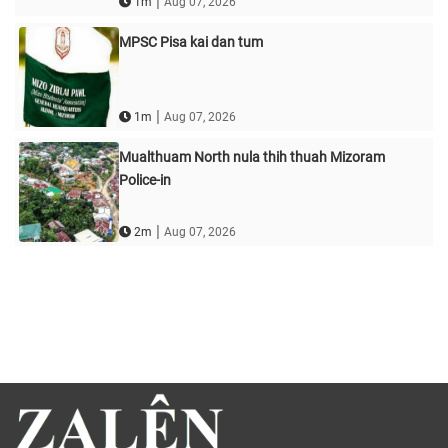
|
1m
Aug 07, 2026
MPSC Pisa kai dan tum
|
1m
Aug 07, 2026
Mualthuam North nula thih thuah Mizoram
Police-in
|
2m
Aug 07, 2026