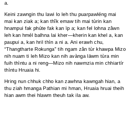
a.
Keini zawngin thu lawi lo leh thu puarpawléng mai
mai kan ziak a; kan thîk emaw tih mai tùrin kan
hnampui fak phúte fak kan ïp a; kan fel lohna zâwn
leh kan hmél balhna lai kher—kherin kan khel a, kan
paupui a, kan hril thìn a ni a. Ani erawh chu,
“Thangtharte Rokunga” tih ngam zân tùr khawpa Mizo
nih nuam ti leh Mizo kan nih avànga läwm tùra min
fuih thìntu a ni reng—Mizo nih nawmzia min chhiartír
thìntu Hruaia hi.
Hring nun chhuk chho kan zawhna kawngah hian, a
thu ziah hmanga Pathian mi hman, Hruaia hruai theih
hian awm thei hlawm theuh tak ila aw.