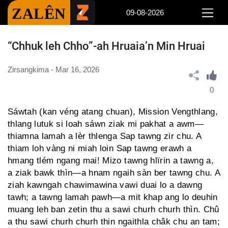
ZALÊN
09-08-2026
“Chhuk leh Chho”-ah Hruaia’n Min Hruai
Zirsangkima - Mar 16, 2026
0
Sáwtah (kan véng atang chuan), Mission Vengthlang,
thlang lutuk si loah sáwn ziak mi pakhat a awm—
thiamna lamah a lèr thlenga Sap tawng zir chu. A
thiam loh vàng ni miah loin Sap tawng erawh a
hmang tlém ngang mai! Mizo tawng hlïrin a tawng a,
a ziak bawk thìn—a hnam ngaih sàn ber tawng chu. A
ziah kawngah chawimawina vawi duai lo a dawng
tawh; a tawng lamah pawh—a mit khap ang lo deuhin
muang leh ban zetin thu a sawi churh churh thìn. Chû
a thu sawi churh churh thin ngaithla châk chu an tam;