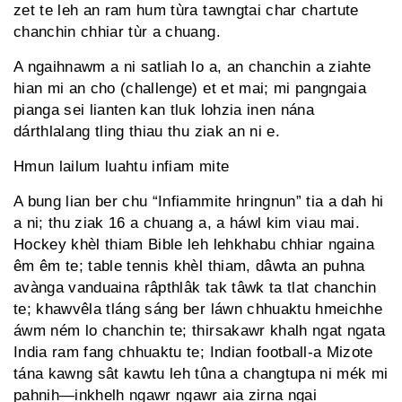
zet te leh an ram hum tùra tawngtai char chartute
chanchin chhiar tùr a chuang.
A ngaihnawm a ni satliah lo a, an chanchin a ziahte
hian mi an cho (challenge) et et mai; mi pangngaia
pianga sei lianten kan tluk lohzia inen nána
dárthlalang tling thiau thu ziak an ni e.
Hmun lailum luahtu infiam mite
A bung lian ber chu “Infiammite hringnun” tia a dah hi
a ni; thu ziak 16 a chuang a, a háwl kim viau mai.
Hockey khèl thiam Bible leh lehkhabu chhiar ngaina
êm êm te; table tennis khèl thiam, dâwta an puhna
avànga vanduaina râpthlâk tak tâwk ta tlat chanchin
te; khawvêla tláng sáng ber láwn chhuaktu hmeichhe
áwm ném lo chanchin te; thirsakawr khalh ngat ngata
India ram fang chhuaktu te; Indian football-a Mizote
tána kawng sât kawtu leh tûna a changtupa ni mék mi
pahnih—inkhelh ngawr ngawr aia zirna ngai