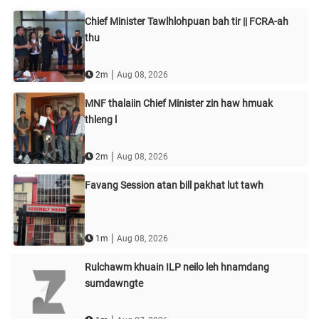
Chief Minister Tawlhlohpuan bah tir || FCRA-ah
thu
|
2m
Aug 08, 2026
MNF thalaiin Chief Minister zin haw hmuak
thleng l
|
2m
Aug 08, 2026
Favang Session atan bill pakhat lut tawh
|
1m
Aug 08, 2026
Rulchawm khuain ILP neilo leh hnamdang
sumdawngte