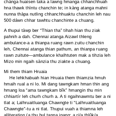
chánga huaisen taka a lawng hmanga chhanchhuah
hna thawk thìntu chanchin te; in kàng atanga mahni
nunna thàpa nutling chhanchhuaktu chanchin leh nau
500 dáwn chhar tawhtu chanchinte a chuang.
A thupui tàwp ber “Thian tha” tihah hian thu ziak
pahnih a dah. Chennai atanga Aizawl thleng
ambulance-a a thianpa ruang rawn zuitu chanchin
leh, Chennai atanga thian pathum, an thianpa ruang
rawn zuitute—ambulance khalhtuten mak a tihzia leh
Mizo min ngaih sànzia thu ziakte a chuang.
Mi them thiam Hruaia
He lehkhabuah hian Hruaia them thiamzia hmuh
hmaih rual a ni lo. Mi dang tawngkam hman thin ang
hmang loa “ama tawngkam bîk” hmangin thu min
chhiartír leh churh churh a. A ti ngaihnawmtu ber a ni
tlat a; Lalhruaitluanga Chawngte ti “Lalhruai­tluanga
Chawngte”-tu a ni tlat. Thupui vuah a thiamna leh
alliteration (a thu bul tanna inang; a ri/a thlûk/a