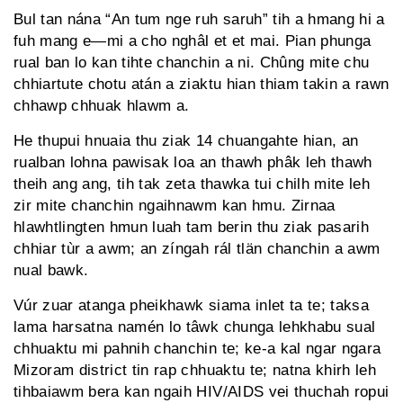
Bul tan nána “An tum nge ruh saruh” tih a hmang hi a
fuh mang e—mi a cho nghâl et et mai. Pian phunga
rual ban lo kan tihte chanchin a ni. Chûng mite chu
chhiartute chotu atán a ziaktu hian thiam takin a rawn
chhawp chhuak hlawm a.
He thupui hnuaia thu ziak 14 chuang­ahte hian, an
rualban lohna pawisak loa an thawh phâk leh thawh
theih ang ang, tih tak zeta thawka tui chilh mite leh
zir mite chanchin ngaihnawm kan hmu. Zirnaa
hlawhtlingten hmun luah tam berin thu ziak pasarih
chhiar tùr a awm; an zíngah rál tlän chanchin a awm
nual bawk.
Vúr zuar atanga pheikhawk siama inlet ta te; taksa
lama harsatna namén lo tâwk chunga lehkhabu sual
chhuaktu mi pahnih chanchin te; ke-a kal ngar ngara
Mizoram district tin rap chhuaktu te; natna khirh leh
tihbaiawm bera kan ngaih HIV/AIDS vei thuchah ropui