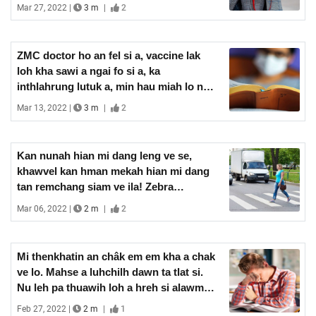
tur hmunte chu a hrilh zuah zuah a.
Mar 27, 2022 |
3 m
|
2
Fapa zawmthaw si, sum duh ve si chuan
Rs 20,000 chu a pawt hek ringawt a nih
chu! A nei hmiah! Nula zingah inti
ZMC doctor ho an fel si a, vaccine lak
pawisa nei fein a khawsa leh ringawt
loh kha sawi a ngai fo si a, ka
ang chu!
inthlahrung lutuk a, min hau miah lo naa
an zahawm duh khawp mai a, a ti a.
Mar 13, 2022 |
3 m
|
2
Vaccine a lak loh chhan ka zawt a. Tun
hma atangin, ‘Ui ven nih pawh ka duh
lo, Pathian ven nih ka duh tawk,’ ti thin
Kan nunah hian mi dang leng ve se,
ka nia, a ti a. In vengtu atan pawha ui
khawvel kan hman mekah hian mi dang
vulh duh lo lui ngat, Pathian vennaa
tan remchang siam ve ila! Zebra
innghat a ni.
crossing hi lirthei tlan theihna
Mar 06, 2022 |
2 m
|
2
kawngpuiah, kea kalten kawng an kân
ve theihna tur hmun awl zuahna tura
siam a ni. Aizawla kan hmanna a la rei lo
Mi thenkhatin an châk em em kha a chak
bawk a, traffic jam karah pawh Zebra
ve lo. Mahse a luhchilh dawn ta tlat si.
crossing zawng zawng luah khat veka
Nu leh pa thuawih loh a hreh si alawm.
lirthei ding tlat ka hmu fo.
A nu leh pa a sawipui ngam thlawt lo. A
Feb 27, 2022 |
2 m
|
1