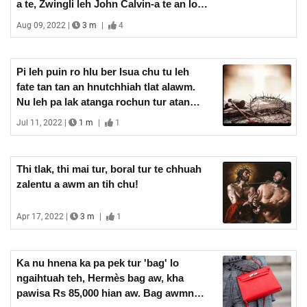
a te, Zwingli leh John Calvin-a te an lo
chhuak a, anni chuan Kohhran
Aug 09, 2022 |
3 m
|
4
kalsualna chu an rawn auchhuahpui ta
a, nasa takin an dodal ta a ni.
Pi leh puin ro hlu ber Isua chu tu leh
fate tan tan an hnutchhiah tlat alawm.
Nu leh pa lak atanga rochun tur atan
hian Isua tluk a awm lo ang tih ka ring
Jul 11, 2022 |
1 m
|
1
ta.
Thi tlak, thi mai tur, boral tur te chhuah
zalentu a awm an tih chu!
Apr 17, 2022 |
3 m
|
1
Ka nu hnena ka pa pek tur 'bag' lo
ngaihtuah teh, Hermès bag aw, kha
pawisa Rs 85,000 hian aw. Bag awmna