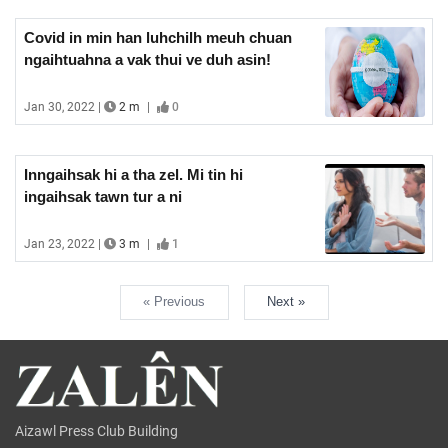
thawh khan nu leh pa a tihlim tih erawh
chu an hrethiam ve si. Chuvang chuan
Covid in min han luhchilh meuh chuan
min tihhlim duihn an tinawn leh thin a
ngaihtuahna a vak thui ve duh asin!
ni. Naupang hian ngaihsak an mamawh
a, ngaihsak nih nuam an ti a, ngaihsak
Jan 30, 2022 |
2 m
|
0
hlawh dan tur an zawng reng thin.
Inngaihsak hi a tha zel. Mi tin hi
ingaihsak tawn tur a ni
Jan 23, 2022 |
3 m
|
1
« Previous
Next »
Aizawl Press Club Building